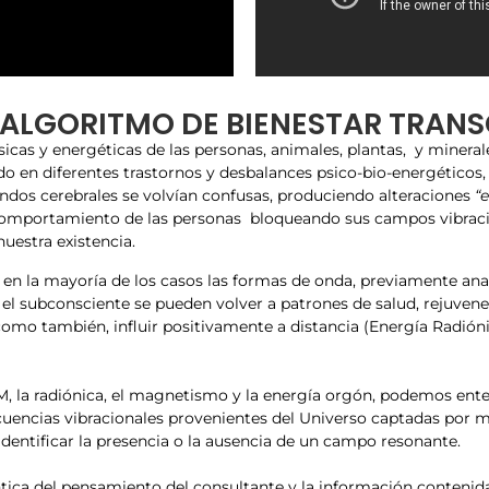
 ALGORITMO DE BIENESTAR TRAN
cas y energéticas de las personas, animales, plantas, y mineral
o en diferentes trastornos y desbalances psico-bio-energéticos, 
ndos cerebrales se volvían confusas, produciendo alteraciones
“
omportamiento de las personas bloqueando sus campos vibracione
nuestra existencia.
r en la mayoría de los casos las formas de onda, previamente an
l subconsciente se pueden volver a patrones de salud, rejuvenec
como también, influir positivamente a distancia (Energía Radióni
OHM, la radiónica, el magnetismo y la energía orgón, podemos e
cuencias vibracionales provenientes del Universo captadas por me
dentificar la presencia o la ausencia de un campo resonante.
ántica del pensamiento del consultante y la información conteni